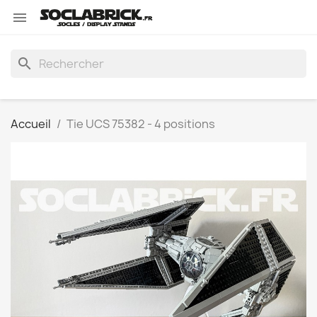

search
Accueil
Tie UCS 75382 - 4 positions