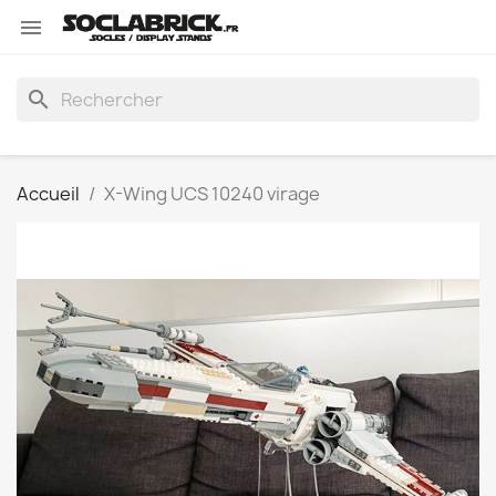

search
Accueil
X-Wing UCS 10240 virage